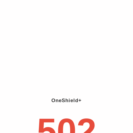
OneShield+
502